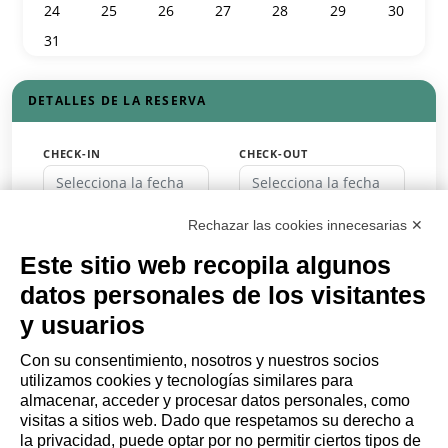
24
25
26
27
28
29
30
31
1
2
3
4
5
6
DETALLES DE LA RESERVA
CHECK-IN
CHECK-OUT
HUÉSPEDES
Rechazar las cookies innecesarias ✕
Huéspedes
Este sitio web recopila algunos
CÓDIGO DE DESCUENTO
datos personales de los visitantes
y usuarios
Con su consentimiento, nosotros y nuestros socios
RESERVA
utilizamos cookies y tecnologías similares para
almacenar, acceder y procesar datos personales, como
o
visitas a sitios web. Dado que respetamos su derecho a
Solicita un presupuesto
la privacidad, puede optar por no permitir ciertos tipos de