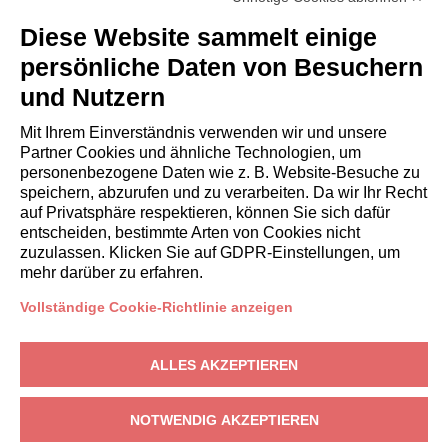
Diese Website sammelt einige
persönliche Daten von Besuchern
und Nutzern
Mit Ihrem Einverständnis verwenden wir und unsere
Partner Cookies und ähnliche Technologien, um
personenbezogene Daten wie z. B. Website-Besuche zu
speichern, abzurufen und zu verarbeiten. Da wir Ihr Recht
auf Privatsphäre respektieren, können Sie sich dafür
entscheiden, bestimmte Arten von Cookies nicht
zuzulassen. Klicken Sie auf GDPR-Einstellungen, um
mehr darüber zu erfahren.
Vollständige Cookie-Richtlinie anzeigen
EIGENTÜMER
ALLES AKZEPTIEREN
Eigentümerbereich
Hellochalet®
– Piazza Gabriele D'Annunzio, 2, 70043 Monopoli (BA)
NOTWENDIG AKZEPTIEREN
– USt-IdNr.: IT09176080720